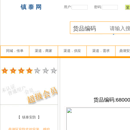
镇 泰 网
用户:
密码:
同城．传单
渠道．商家
渠道．供应
渠道．需求
鼎湖安
货品编码:68000
【
镇泰安防
】
鼎湖区安防监控安装、维护