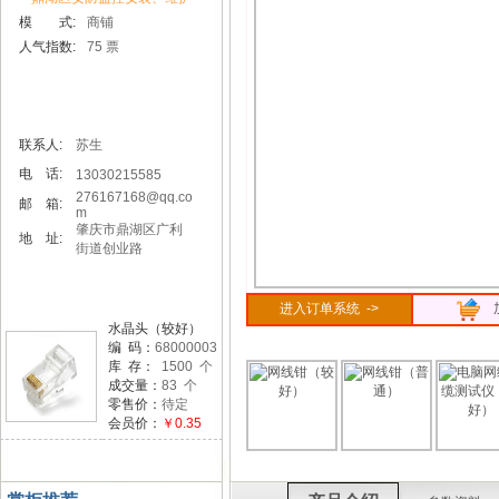
模 式:
商铺
人气指数:
75 票
联系人:
苏生
电 话:
13030215585
276167168@qq.co
邮 箱:
m
肇庆市鼎湖区广利
地 址:
街道创业路
进入订单系统 ->
水晶头（较好）
编 码：
68000003
库 存：
1500 个
成交量：
83 个
零售价：
待定
会员价：
￥0.35