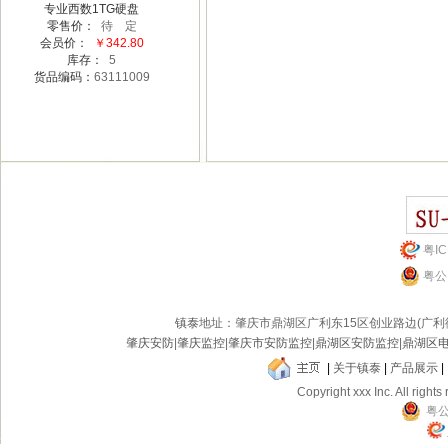
专业西数1TG硬盘
零售价：
待 定
会员价：
￥342.80
库存：
5
货品编码：
63111009
粤IC
粤公网
镇泰
地址：肇庆市鼎湖区广利东15区创业路边(广
肇庆安防
|
肇庆监控
|
肇庆市安防监控
|
鼎湖区安防监控
|
鼎湖区
|
关于镇泰
|
产品展示
|
Copyright xxx Inc. All rights
粤公