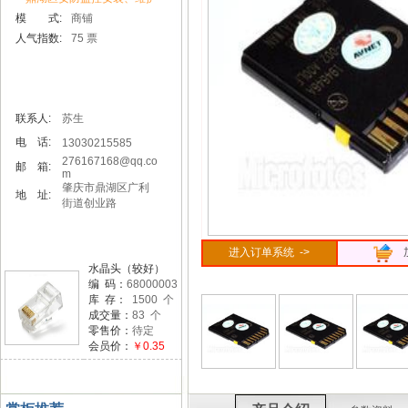
模 式:
商铺
人气指数:
75 票
联系人:
苏生
电 话:
13030215585
276167168@qq.co
邮 箱:
m
肇庆市鼎湖区广利
地 址:
街道创业路
进入订单系统 ->
水晶头（较好）
编 码：
68000003
库 存：
1500 个
成交量：
83 个
零售价：
待定
会员价：
￥0.35