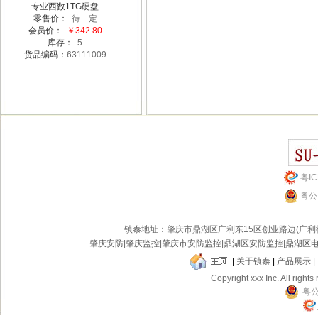
专业西数1TG硬盘
零售价：
待 定
会员价：
￥342.80
库存：
5
货品编码：
63111009
粤IC
粤公网
镇泰
地址：肇庆市鼎湖区广利东15区创业路边(广
肇庆安防
|
肇庆监控
|
肇庆市安防监控
|
鼎湖区安防监控
|
鼎湖区
|
关于镇泰
|
产品展示
|
Copyright xxx Inc. All rights
粤公