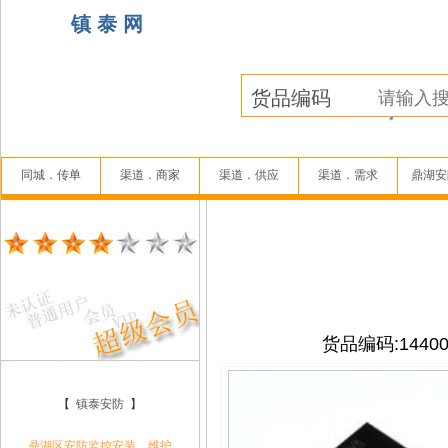
镇 泰 网
同城．传单
渠道．商家
渠道．供应
渠道．需求
鼎湖安
货品编码:14400
【
镇泰安防
】
鼎湖区安防监控安装、维护