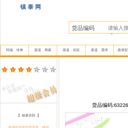
镇 泰 网
同城．传单
渠道．商家
渠道．供应
渠道．需求
鼎湖安
货品编码:63226
【
镇泰安防
】
鼎湖区安防监控安装、维护