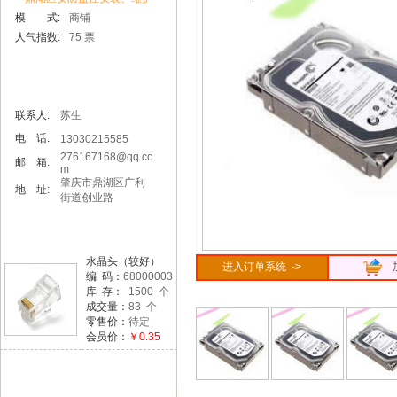
模 式:
商铺
人气指数:
75 票
联系人:
苏生
电 话:
13030215585
276167168@qq.co
邮 箱:
m
肇庆市鼎湖区广利
地 址:
街道创业路
水晶头（较好）
进入订单系统 ->
编 码：
68000003
库 存：
1500 个
成交量：
83 个
零售价：
待定
会员价：
￥0.35