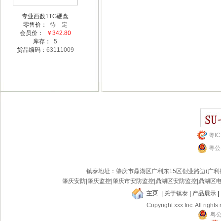
专业西数1TG硬盘
零售价：
待 定
会员价：
￥342.80
库存：
5
货品编码：
63111009
粤IC
粤公网
镇泰
地址：肇庆市鼎湖区广利东15区创业路边(广
肇庆安防
|
肇庆监控
|
肇庆市安防监控
|
鼎湖区安防监控
|
鼎湖区
|
关于镇泰
|
产品展示
|
Copyright xxx Inc. All rights
粤公