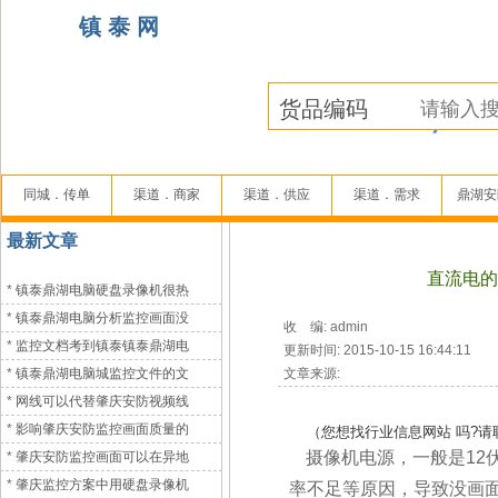
镇 泰 网
同城．传单
渠道．商家
渠道．供应
渠道．需求
鼎湖安
最新文章
直流电的
*
镇泰鼎湖电脑硬盘录像机很热
*
镇泰鼎湖电脑分析监控画面没
收 编: admin
*
监控文档考到镇泰镇泰鼎湖电
更新时间: 2015-10-15 16:44:11
*
镇泰鼎湖电脑城监控文件的文
文章来源:
*
网线可以代替肇庆安防视频线
*
影响肇庆安防监控画面质量的
（您想找行业信息网站 吗?请联系:镇
摄像机电源，一般是12
*
肇庆安防监控画面可以在异地
*
肇庆监控方案中用硬盘录像机
率不足等原因，导致没画