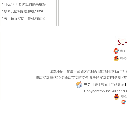
*
什么CCD芯片组的效果最好
*
镇泰安防判断摄像机came
*
关于镇泰安防一体机的情况
粤IC
粤公网
镇泰
地址：肇庆市鼎湖区广利东15区创业路边(广
肇庆安防
|
肇庆监控
|
肇庆市安防监控
|
鼎湖区安防监控
|
鼎湖区
|
关于镇泰
|
产品展示
|
Copyright xxx Inc. All rights
粤公