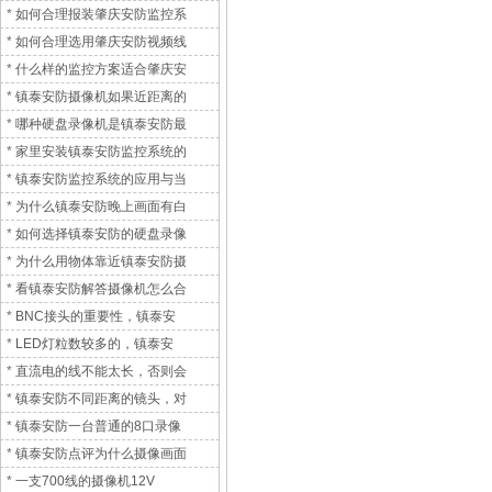
*
如何合理报装肇庆安防监控系
*
如何合理选用肇庆安防视频线
*
什么样的监控方案适合肇庆安
*
镇泰安防摄像机如果近距离的
*
哪种硬盘录像机是镇泰安防最
*
家里安装镇泰安防监控系统的
*
镇泰安防监控系统的应用与当
*
为什么镇泰安防晚上画面有白
*
如何选择镇泰安防的硬盘录像
*
为什么用物体靠近镇泰安防摄
*
看镇泰安防解答摄像机怎么合
*
BNC接头的重要性，镇泰安
*
LED灯粒数较多的，镇泰安
*
直流电的线不能太长，否则会
*
镇泰安防不同距离的镜头，对
*
镇泰安防一台普通的8口录像
*
镇泰安防点评为什么摄像画面
*
一支700线的摄像机12V