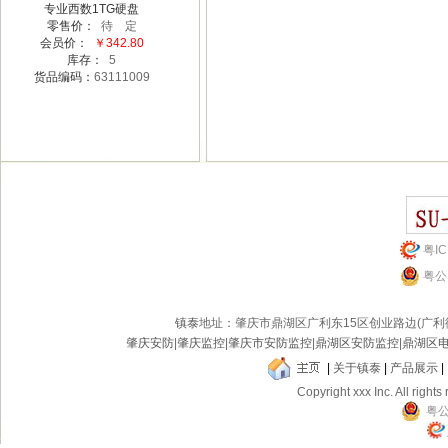
专业西数1TG硬盘
零售价：
待 定
会员价：
￥342.80
库存：
5
货品编码：
63111009
粤IC
粤公网
镇泰
地址：肇庆市鼎湖区广利东15区创业路边(广
肇庆安防
|
肇庆监控
|
肇庆市安防监控
|
鼎湖区安防监控
|
鼎湖区
|
关于镇泰
|
产品展示
|
Copyright xxx Inc. All rights
粤公