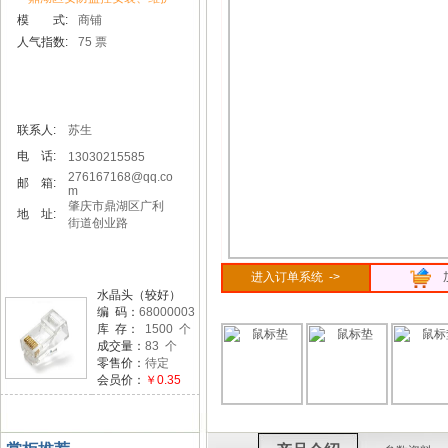
模 式:
商铺
人气指数:
75 票
联系人:
苏生
电 话:
13030215585
276167168@qq.co
邮 箱:
m
肇庆市鼎湖区广利
地 址:
街道创业路
进入订单系统 ->
水晶头（较好）
编 码：
68000003
库 存：
1500 个
成交量：
83 个
零售价：
待定
会员价：
￥0.35